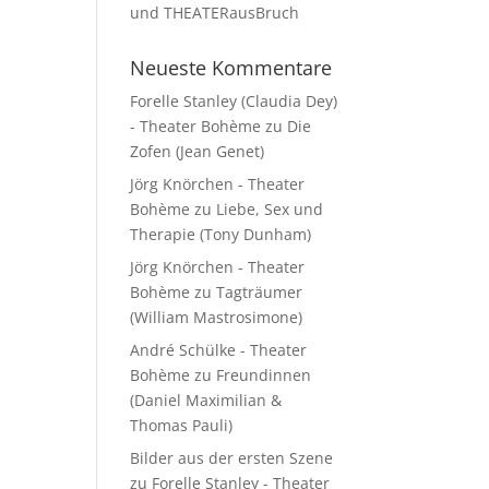
und THEATERausBruch
Neueste Kommentare
Forelle Stanley (Claudia Dey)
- Theater Bohème
zu
Die
Zofen (Jean Genet)
Jörg Knörchen - Theater
Bohème
zu
Liebe, Sex und
Therapie (Tony Dunham)
Jörg Knörchen - Theater
Bohème
zu
Tagträumer
(William Mastrosimone)
André Schülke - Theater
Bohème
zu
Freundinnen
(Daniel Maximilian &
Thomas Pauli)
Bilder aus der ersten Szene
zu Forelle Stanley - Theater